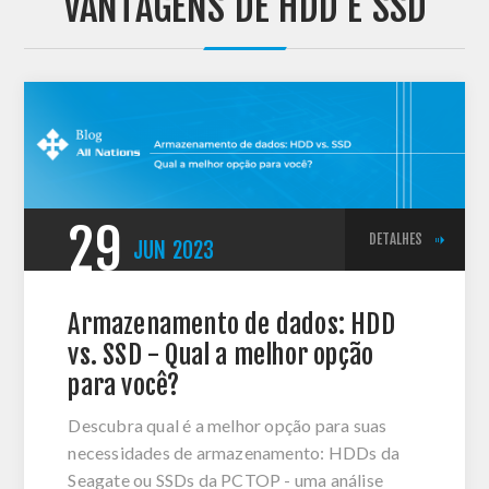
'VANTAGENS DE HDD E SSD'
29
DETALHES
JUN
2023
Armazenamento de dados: HDD
vs. SSD - Qual a melhor opção
para você?
Descubra qual é a melhor opção para suas
necessidades de armazenamento: HDDs da
Seagate ou SSDs da PCTOP - uma análise