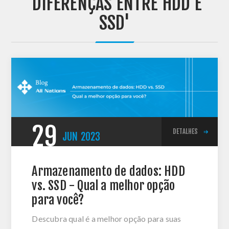
'DIFERENÇAS ENTRE HDD E
SSD'
29
DETALHES
JUN
2023
Armazenamento de dados: HDD
vs. SSD - Qual a melhor opção
para você?
Descubra qual é a melhor opção para suas