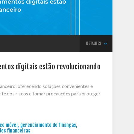
DETALHES
entos digitais estão revolucionando
nanceiro, oferecendo soluções convenientes e
nte dos riscos e tomar precauções para proteger
co móvel
,
gerenciamento de finanças
,
des financeiras