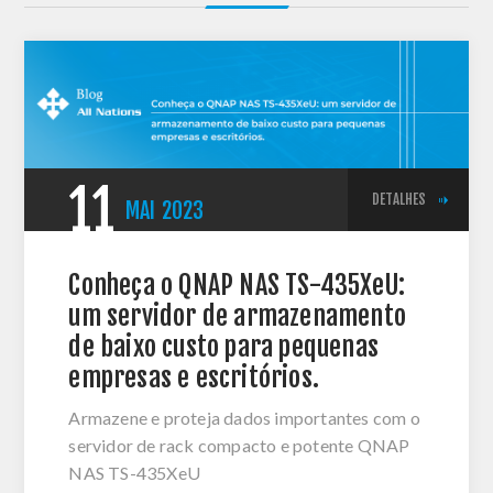
11
DETALHES
MAI
2023
Conheça o QNAP NAS TS-435XeU:
um servidor de armazenamento
de baixo custo para pequenas
empresas e escritórios.
Armazene e proteja dados importantes com o
servidor de rack compacto e potente QNAP
NAS TS-435XeU