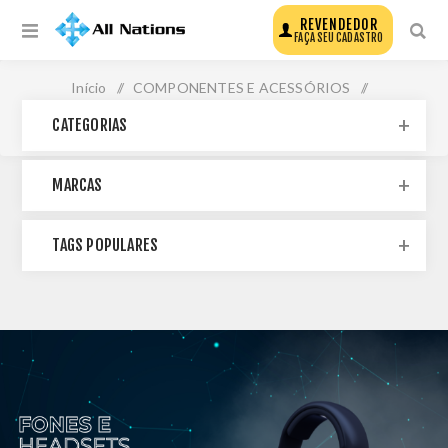
REVENDEDOR
FAÇA SEU CADASTRO
Início
/
COMPONENTES E ACESSÓRIOS
/
CATEGORIAS
ACESSÓRIOS
/
FONES E HEADSETS
MARCAS
TAGS POPULARES