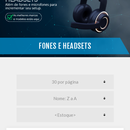
FONES E HEADSETS
}