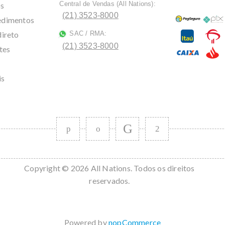
Central de Vendas (All Nations):
os
ﾠ
(21) 3523-8000
cedimentos
direto
SAC / RMA:
ﾠ
(21) 3523-8000
tes
is
Copyright © 2026 All Nations. Todos os direitos
reservados.
Powered by
nopCommerce