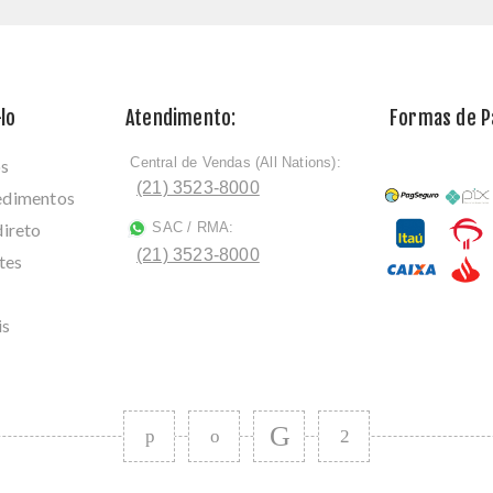
lo
Atendimento:
Formas de 
Central de Vendas (All Nations):
os
ﾠ
(21) 3523-8000
cedimentos
direto
SAC / RMA:
ﾠ
(21) 3523-8000
tes
is