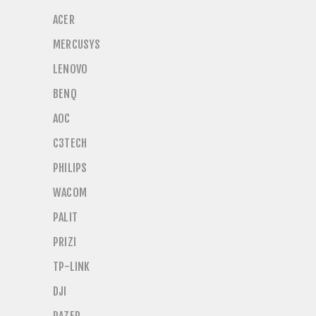
ACER
MERCUSYS
LENOVO
BENQ
AOC
C3TECH
PHILIPS
WACOM
PALIT
PRIZI
TP-LINK
DJI