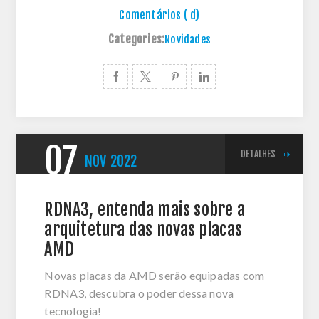
Comentários ( d)
Categories:
Novidades
07
DETALHES
NOV
2022
RDNA3, entenda mais sobre a
arquitetura das novas placas
AMD
Novas placas da AMD serão equipadas com
RDNA3, descubra o poder dessa nova
tecnologia!