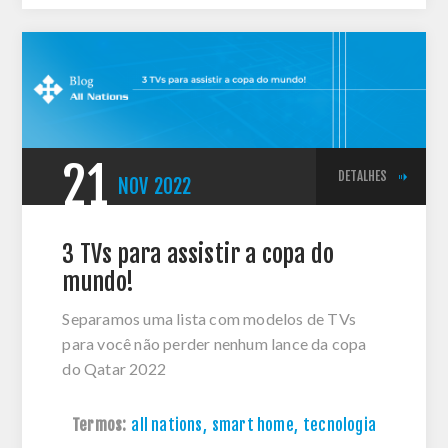
21
DETALHES
NOV
2022
3 TVs para assistir a copa do
mundo!
Separamos uma lista com modelos de TVs
para você não perder nenhum lance da copa
do Qatar 2022
Termos:
all nations
,
smart home
,
tecnologia