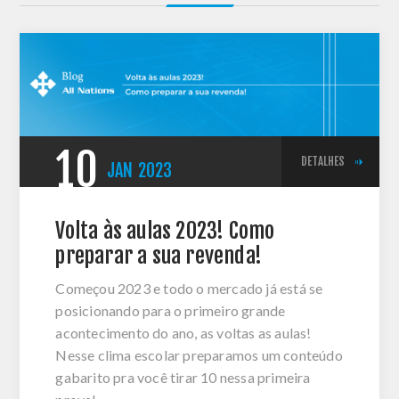
10
DETALHES
JAN
2023
Volta às aulas 2023! Como
preparar a sua revenda!
Começou 2023 e todo o mercado já está se
posicionando para o primeiro grande
acontecimento do ano, as voltas as aulas!
Nesse clima escolar preparamos um conteúdo
gabarito pra você tirar 10 nessa primeira