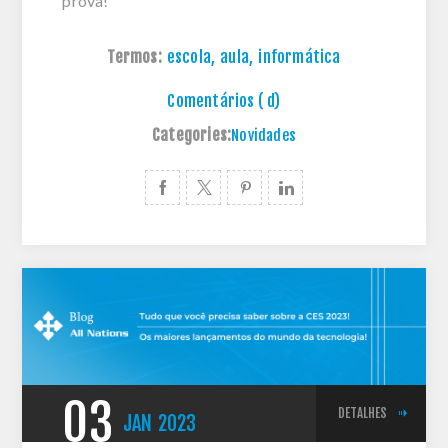
prova!
Termos:
escola
,
aula
,
informática
Comentários ( d)
Categories:
Novidades
03
DETALHES
JAN
2023