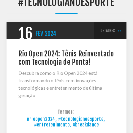
'#TECNOLOGIANOESPORTE'
16
DETALHES
FEV
2024
Rio Open 2024: Tênis Reinventado
com Tecnologia de Ponta!
Descubra como o Rio Open 2024 está
transformando o tênis com inovações
tecnológicas e entretenimento de última
geração
Termos:
#rioopen2024
,
#tecnologianoesporte
,
#entretenimento
,
#breakdance