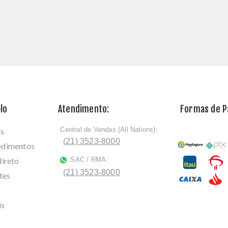
lo
Atendimento:
Formas de 
Central de Vendas (All Nations):
os
ﾠ
(21) 3523-8000
cedimentos
direto
SAC / RMA:
ﾠ
(21) 3523-8000
tes
is