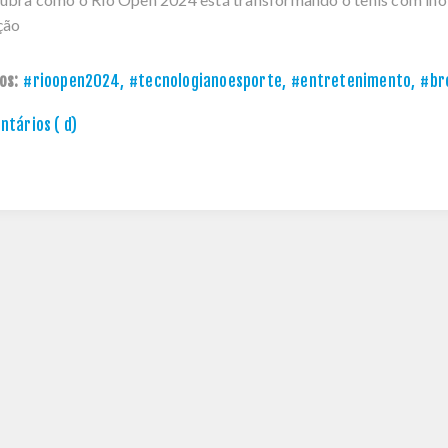
ção
os:
#rioopen2024
,
#tecnologianoesporte
,
#entretenimento
,
#br
tários ( d)