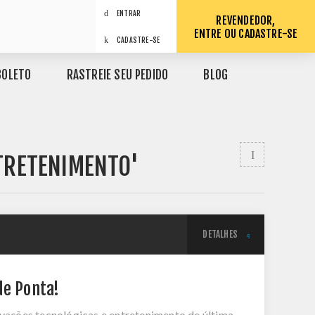
ENTRAR
REVENDEDOR,
ENTRE OU CADASTRE-SE
CADASTRE-SE
BOLETO
RASTREIE SEU PEDIDO
BLOG
TRETENIMENTO'
DETALHES
de Ponta!
ações tecnológicas e entretenimento de última