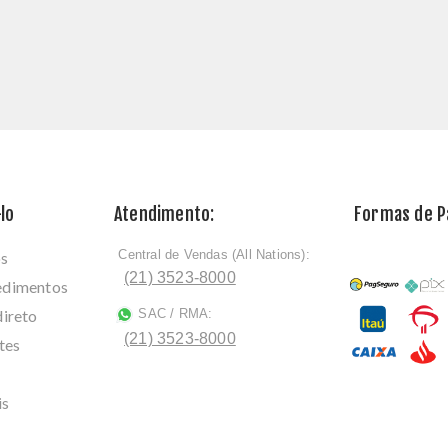
lo
Atendimento:
Formas de 
Central de Vendas (All Nations):
os
ﾠ
(21) 3523-8000
cedimentos
direto
SAC / RMA:
ﾠ
(21) 3523-8000
tes
is