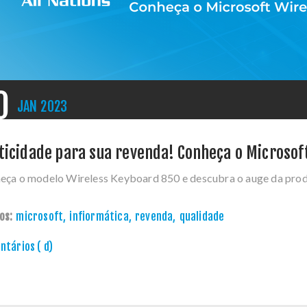
0
JAN
2023
ticidade para sua revenda! Conheça o Microsof
eça o modelo Wireless Keyboard 850 e descubra o auge da prod
os:
microsoft
,
infiormática
,
revenda
,
qualidade
tários ( d)