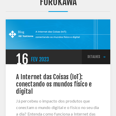
'FURUKAWA'
16
DETALHES
FEV
2023
A Internet das Coisas (IoT):
conectando os mundos físico e
digital
Já percebeu o impacto dos produtos que
conectam o mundo digital e o físico no seu dia
a dia? Entenda como funciona a Internet das