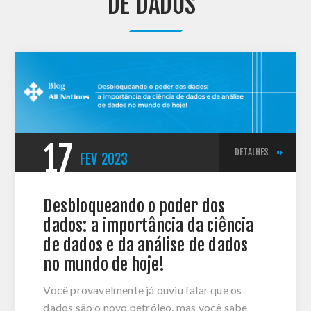
DE DADOS'
17
DETALHES
FEV
2023
Desbloqueando o poder dos
dados: a importância da ciência
de dados e da análise de dados
no mundo de hoje!
Você provavelmente já ouviu falar que os
dados são o novo petróleo, mas você sabe