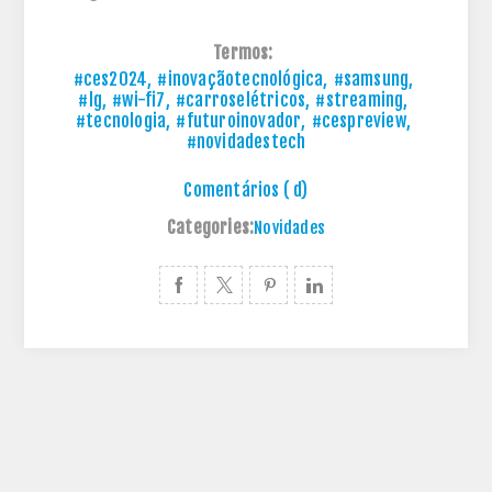
Termos:
#ces2024
,
#inovaçãotecnológica
,
#samsung
,
#lg
,
#wi-fi7
,
#carroselétricos
,
#streaming
,
#tecnologia
,
#futuroinovador
,
#cespreview
,
#novidadestech
Comentários ( d)
Categories:
Novidades