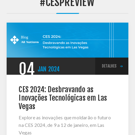
'#CESPREVIEW'
04
DETALHES
JAN
2024
CES 2024: Desbravando as
Inovações Tecnológicas em Las
Vegas
Explore as inovações que moldarão o futuro
na CES 2024, de 9 a 12 de janeiro, em Las
Vegas