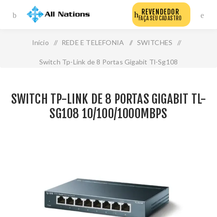
REVENDEDOR
FAÇA SEU CADASTRO
Início
/
REDE E TELEFONIA
/
SWITCHES
/
Switch Tp-Link de 8 Portas Gigabit Tl-Sg108
10/100/1000mbps
SWITCH TP-LINK DE 8 PORTAS GIGABIT TL-
SG108 10/100/1000MBPS