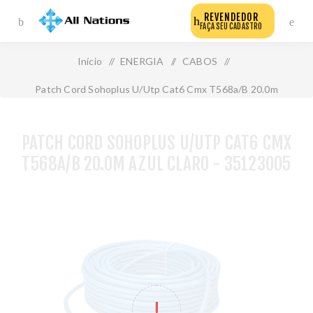
REVENDEDOR
FAÇA SEU CADASTRO
Início
/
ENERGIA
/
CABOS
/
Patch Cord Sohoplus U/Utp Cat6 Cmx T568a/B 20.0m
Azul Claro - 35123005
PATCH CORD SOHOPLUS U/UTP CAT6 CMX
T568A/B 20.0M AZUL CLARO - 35123005