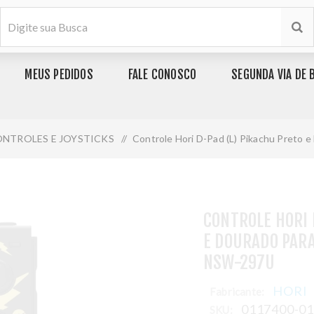
MEUS PEDIDOS
FALE CONOSCO
SEGUNDA VIA DE 
NTROLES E JOYSTICKS
/
Controle Hori D-Pad (L) Pikachu Preto 
CONTROLE HORI 
E DOURADO PAR
NSW-297U
HORI
Fabricante:
0117400-0
SKU: