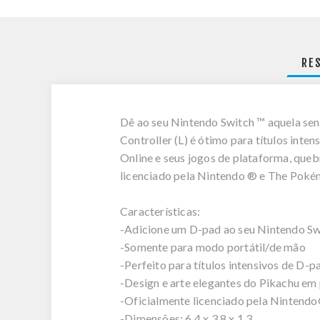
RE
Dê ao seu Nintendo Switch ™ aquela sen
Controller (L) é ótimo para títulos int
Online e seus jogos de plataforma, queb
licenciado pela Nintendo ® e The Poké
Características:
-Adicione um D-pad ao seu Nintendo Sw
-Somente para modo portátil/de mão
-Perfeito para títulos intensivos de D-p
-Design e arte elegantes do Pikachu em
-Oficialmente licenciado pela Ninten
-Dimensões: 6,4 x 3,8 x 1,3