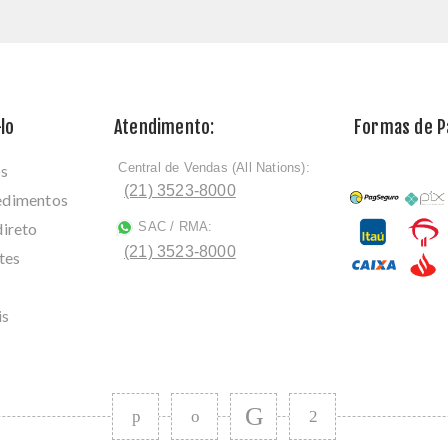
lo
Atendimento:
Formas de 
Central de Vendas (All Nations):
os
ﾠ
(21) 3523-8000
cedimentos
direto
SAC / RMA:
ﾠ
(21) 3523-8000
tes
is