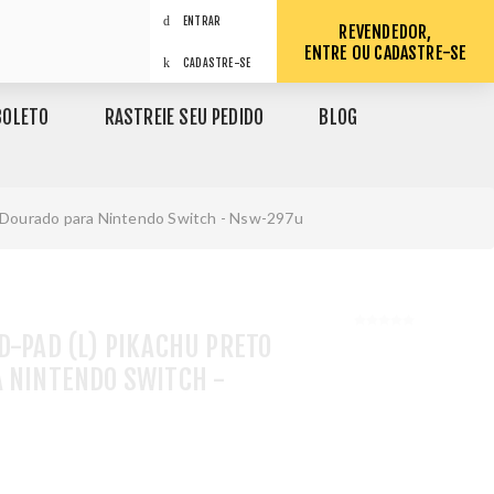
ENTRAR
REVENDEDOR,
ENTRE OU CADASTRE-SE
CADASTRE-SE
BOLETO
RASTREIE SEU PEDIDO
BLOG
e Dourado para Nintendo Switch - Nsw-297u
D-PAD (L) PIKACHU PRETO
A NINTENDO SWITCH -
1