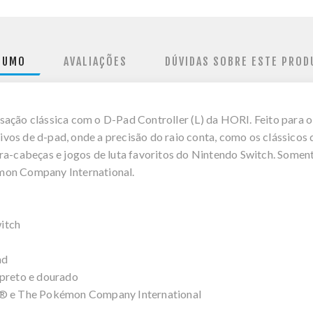
SUMO
AVALIAÇÕES
DÚVIDAS SOBRE ESTE PROD
sação clássica com o D-Pad Controller (L) da HORI. Feito para
ensivos de d-pad, onde a precisão do raio conta, como os clássic
ra-cabeças e jogos de luta favoritos do Nintendo Switch. Somen
mon Company International.
itch
ad
 preto e dourado
do® e The Pokémon Company International