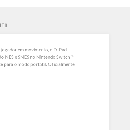
UTO
 o jogador em movimento, o D-Pad
os do NES e SNES no Nintendo Switch ™
te para o modo portátil. Oficialmente