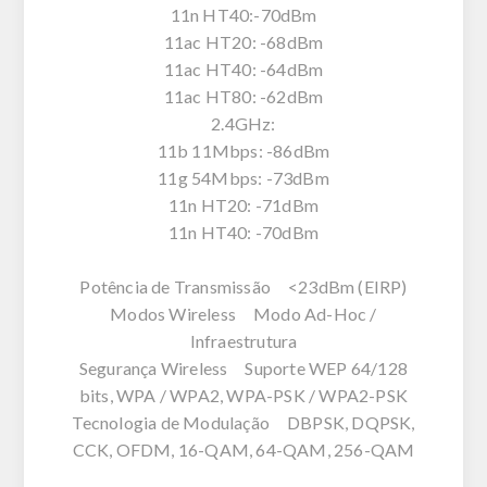
11n HT40:-70dBm
11ac HT20: -68dBm
11ac HT40: -64dBm
11ac HT80: -62dBm
2.4GHz:
11b 11Mbps: -86dBm
11g 54Mbps: -73dBm
11n HT20: -71dBm
11n HT40: -70dBm
Potência de Transmissão <23dBm (EIRP)
Modos Wireless Modo Ad-Hoc /
Infraestrutura
Segurança Wireless Suporte WEP 64/128
bits, WPA / WPA2, WPA-PSK / WPA2-PSK
Tecnologia de Modulação DBPSK, DQPSK,
CCK, OFDM, 16-QAM, 64-QAM, 256-QAM