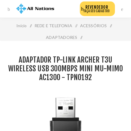
REVENDEDOR
FAÇA SEU CADASTRO
Início
/
REDE E TELEFONIA
/
ACESSÓRIOS
/
ADAPTADORES
/
Adaptador Tp-Link Archer T3u Wireless Usb 300mbps
ADAPTADOR TP-LINK ARCHER T3U
Mini Mu-Mimo Ac1300 - Tpn0192
WIRELESS USB 300MBPS MINI MU-MIMO
AC1300 - TPN0192