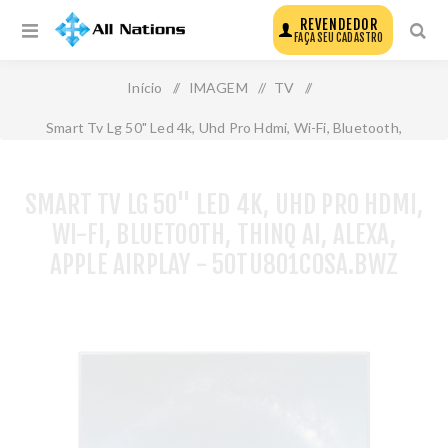
REVENDEDOR
FAÇA SEU CADASTRO
Início
/
IMAGEM
/
TV
/
Smart Tv Lg 50" Led 4k, Uhd Pro Hdmi, Wi-Fi, Bluetooth,
Thinq Ai, Alexa, Apple Airplay - 50tu801c0sa.Bwz
SMART TV LG 50" LED 4K, UHD PRO HDMI,
WI-FI, BLUETOOTH, THINQ AI, ALEXA,
APPLE AIRPLAY - 50TU801C0SA.BWZ