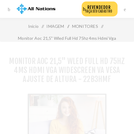
REVENDEDOR
FAÇA SEU CADASTRO
Início
/
IMAGEM
/
MONITORES
/
Monitor Aoc 21,5" Wled Full Hd 75hz 4ms Hdmi Vga
Widescreen Va Vesa Ajuste de Altura - 22b3hmf
MONITOR AOC 21,5" WLED FULL HD 75HZ
4MS HDMI VGA WIDESCREEN VA VESA
AJUSTE DE ALTURA - 22B3HMF