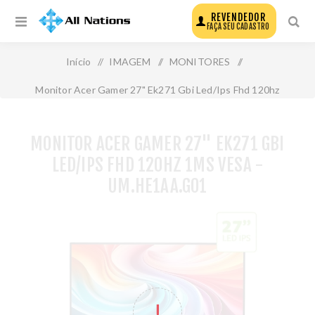
REVENDEDOR
FAÇA SEU CADASTRO
Início
/
IMAGEM
/
MONITORES
/
Monitor Acer Gamer 27" Ek271 Gbi Led/Ips Fhd 120hz
1ms Vesa - Um.He1aa.G01
MONITOR ACER GAMER 27" EK271 GBI
LED/IPS FHD 120HZ 1MS VESA -
UM.HE1AA.G01