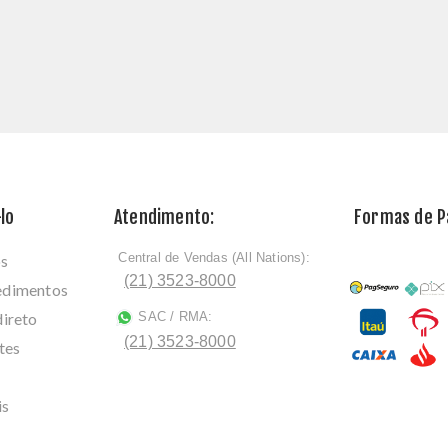
lo
Atendimento:
Formas de 
Central de Vendas (All Nations):
os
ﾠ
(21) 3523-8000
cedimentos
direto
SAC / RMA:
ﾠ
(21) 3523-8000
tes
is