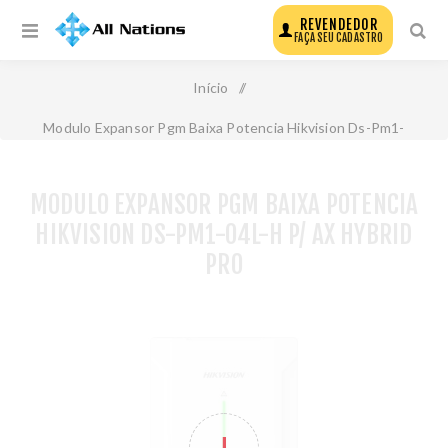
REVENDEDOR
FAÇA SEU CADASTRO
Início
/
Modulo Expansor Pgm Baixa Potencia Hikvision Ds-Pm1-
O4l-H P/ Ax Hybrid Pro
MODULO EXPANSOR PGM BAIXA POTENCIA
HIKVISION DS-PM1-O4L-H P/ AX HYBRID
PRO