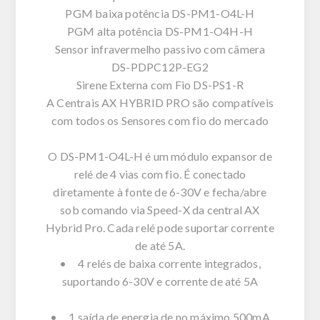
PGM baixa potência DS-PM1-O4L-H
PGM alta potência DS-PM1-O4H-H
Sensor infravermelho passivo com câmera
DS-PDPC12P-EG2
Sirene Externa com Fio DS-PS1-R
A Centrais AX HYBRID PRO são compatíveis
com todos os Sensores com fio do mercado
O DS-PM1-O4L-H é um módulo expansor de
relé de 4 vias com fio. É conectado
diretamente à fonte de 6-30V e fecha/abre
sob comando via Speed-X da central AX
Hybrid Pro. Cada relé pode suportar corrente
de até 5A.
• 4 relés de baixa corrente integrados,
suportando 6-30V e corrente de até 5A
• 1 saída de energia de no máximo 500mA