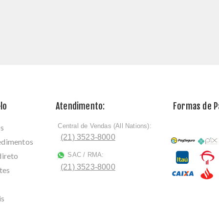
lo
Atendimento:
Formas de 
Central de Vendas (All Nations):
os
ﾠ
(21) 3523-8000
cedimentos
direto
SAC / RMA:
ﾠ
(21) 3523-8000
tes
is