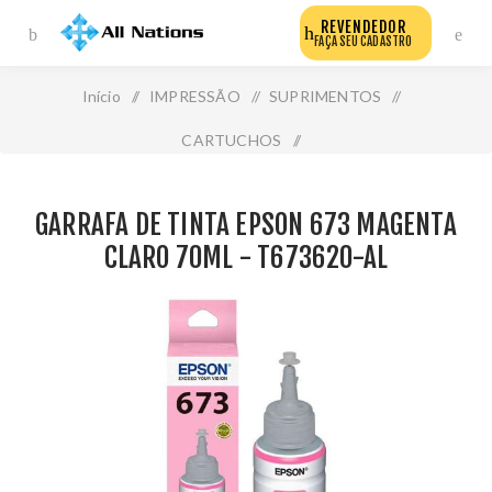
REVENDEDOR
FAÇA SEU CADASTRO
Início
/
IMPRESSÃO
/
SUPRIMENTOS
/
CARTUCHOS
/
Garrafa de Tinta Epson 673 Magenta Claro 70ml -
GARRAFA DE TINTA EPSON 673 MAGENTA
T673620-Al
CLARO 70ML - T673620-AL