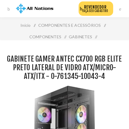
REVENDEDOR
FAÇA SEU CADASTRO
Início
/
COMPONENTES E ACESSÓRIOS
/
COMPONENTES
/
GABINETES
/
Gabinete Gamer Antec Cx700 Rgb Elite Preto Lateral de
GABINETE GAMER ANTEC CX700 RGB ELITE
Vidro Atx/Micro-Atx/Itx - 0-761345-10043-4
PRETO LATERAL DE VIDRO ATX/MICRO-
ATX/ITX - 0-761345-10043-4