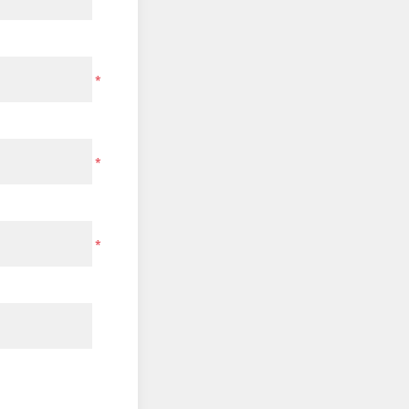
*
*
*