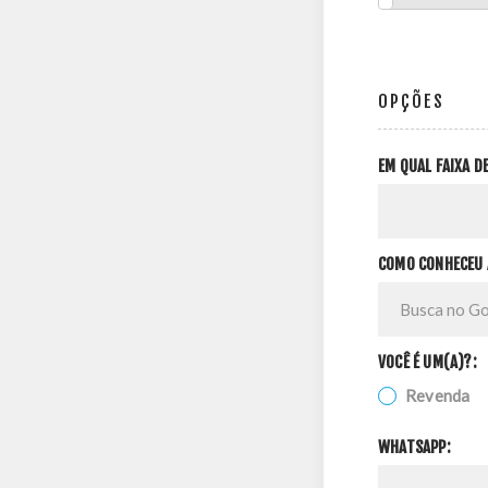
OPÇÕES
EM QUAL FAIXA 
COMO CONHECEU 
VOCÊ É UM(A)?:
Revenda
WHATSAPP: