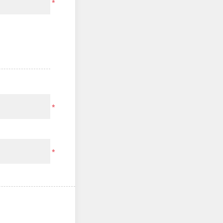
*
*
*