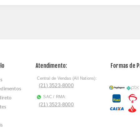
lo
Atendimento:
Formas de 
Central de Vendas (All Nations):
os
ﾠ
(21) 3523-8000
cedimentos
direto
SAC / RMA:
ﾠ
(21) 3523-8000
tes
is