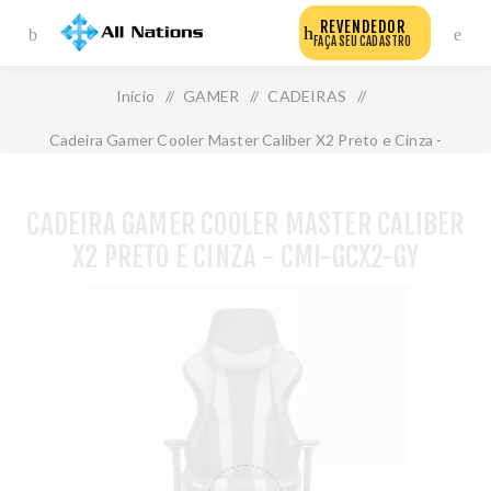
REVENDEDOR
FAÇA SEU CADASTRO
Início
/
GAMER
/
CADEIRAS
/
Cadeira Gamer Cooler Master Caliber X2 Preto e Cinza -
Cmi-Gcx2-Gy
CADEIRA GAMER COOLER MASTER CALIBER
X2 PRETO E CINZA - CMI-GCX2-GY