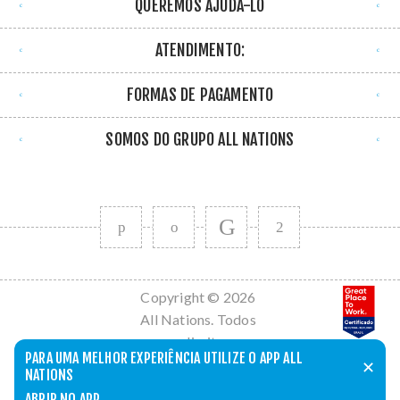
QUEREMOS AJUDÁ-LO
ATENDIMENTO:
FORMAS DE PAGAMENTO
SOMOS DO GRUPO ALL NATIONS
Copyright © 2026
All Nations. Todos
os direitos
PARA UMA MELHOR EXPERIÊNCIA UTILIZE O APP ALL
reservados.
✕
NATIONS
Powered by
nopCommerce
ABRIR NO APP