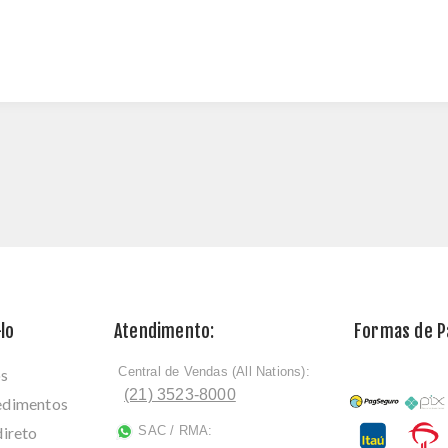
lo
Atendimento:
Formas de 
Central de Vendas (All Nations):
os
ﾠ
(21) 3523-8000
cedimentos
direto
SAC / RMA:
ﾠ