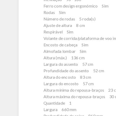
Ferro com design ergonómico Sim
Rodas Sim
Número de rodas 5 roda(s)
Ajuste de altura 8 cm
Respirável Sim
Volante de corrida/plataforma de voo 
Encosto de cabeça Sim
Almofada lombar Sim
Altura (máx.) 136 cm
Largura do assento 57 cm
Profundidade do assento 52 cm
Altura do encosto 83 cm
Largura do encosto 57 cm
Altura mínima do repousa-braços 23 
Altura máxima do repousa-braços 30
Quantidade 1
Largura 660 mm
Profundidade da caixa 860 mm