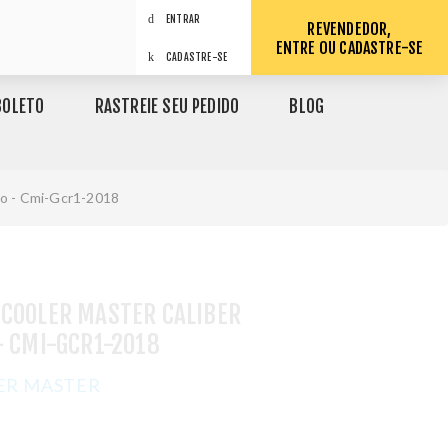
ENTRAR
REVENDEDOR,
ENTRE OU CADASTRE-SE
CADASTRE-SE
BOLETO
RASTREIE SEU PEDIDO
BLOG
xo - Cmi-Gcr1-2018
 COOLER MASTER CALIBER
- CMI-GCR1-2018
ER MASTER
1