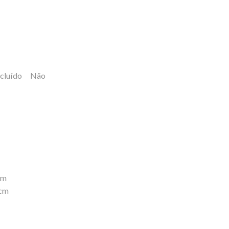
incluído Não
cm
 cm