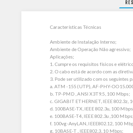
RE
Características Técnicas
Ambiente de Instalação Interno;
Ambiente de Operação Não agressivo;
Aplicações;
1. Cumpre os requisitos físicos e elét
2. O cabo está de acordo com as direti
3. Pode ser utilizado com os seguintes p
a. ATM -155 (UTP), AF-PHY-OO15.000
b. TP-PMD , ANSI X3T9.5, 100 Mbps;
c. GIGABIT ETHERNET, IEEE 802.3z, 
d. 100BASE-TX, IEEE 802.3u, 100 Mbps
e. 100BASE-T4, IEEE 802.3u ,100 Mbps
f. 100vg-AnyLAN, IEEE802.12, 100 Mb
g. 10BASE-T , IEEE802.3, 10 Mbps;