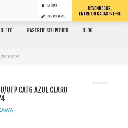
ENTRAR
REVENDEDOR,
ENTRE OU CADASTRE-SE
CADASTRE-SE
BOLETO
RASTREIE SEU PEDIDO
BLOG
- 23400174
U/UTP CAT6 AZUL CLARO
74
KAWA
1