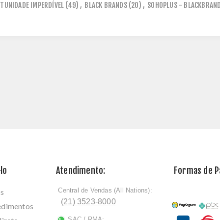
TUNIDADE IMPERDÍVEL
(49)
,
BLACK BRANDS
(20)
,
SOHOPLUS - BLACKBRAN
lo
Atendimento:
Formas de 
Central de Vendas (All Nations):
os
ﾠ
(21) 3523-8000
cedimentos
SAC / RMA:
ﾠ