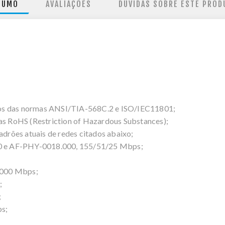
SUMO
AVALIAÇÕES
DÚVIDAS SOBRE ESTE PROD
ricos das normas ANSI/TIA-568C.2 e ISO/IEC11801;
vas RoHS (Restriction of Hazardous Substances);
adrões atuais de redes citados abaixo;
 e AF-PHY-0018.000, 155/51/25 Mbps;
1000 Mbps;
;
;
ps;