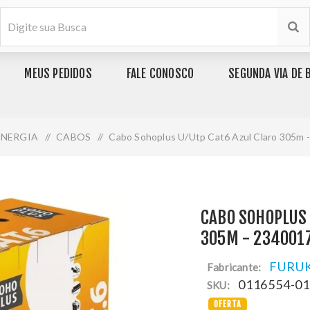
MEUS PEDIDOS
FALE CONOSCO
SEGUNDA VIA DE 
ENERGIA
/
CABOS
/
Cabo Sohoplus U/Utp Cat6 Azul Claro 305m 
CABO SOHOPLUS 
305M - 234001
FURU
Fabricante:
0116554-0
SKU:
OFERTA