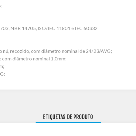
s;
703, NBR 14705, ISO/IEC 11801 e IEC 60332;
ico nú, recozido, com diâmetro nominal de 24/23AWG;
de com diâmetro nominal 1.0mm;
m;
WG;
ETIQUETAS DE PRODUTO