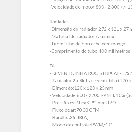
-Velocidade do motor:800 - 2.800 +/-
Radiador
-Dimensão do radiador:272 x 121 x 27
-Material do radiador:Alumínio
-Tubo:Tubo de borracha com manga
-Comprimento do tubo:400 milímetros
Fã
-Fã:VENTOINHA ROG STRIX AF-12S
- Tamanho:2 x Slots de ventoinha (120 
- Dimensão:120 x 120 x 25 mm
- Velocidade:800 - 2200 RPM ± 10% (S
- Pressão estática:3,92 mmH2O
- Fluxo de ar:70,38 CFM
- Barulho:36 dB(A)
- Modo de controle:PWM/CC