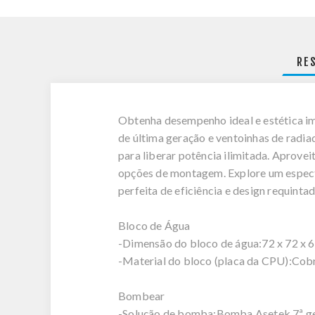
RE
Obtenha desempenho ideal e estética i
de última geração e ventoinhas de rad
para liberar potência ilimitada. Aprove
opções de montagem. Explore um espectr
perfeita de eficiência e design requint
Bloco de Água
-Dimensão do bloco de água:72 x 72 x
-Material do bloco (placa da CPU):Cob
Bombear
-Solução de bomba:Bomba Asetek 7ª g