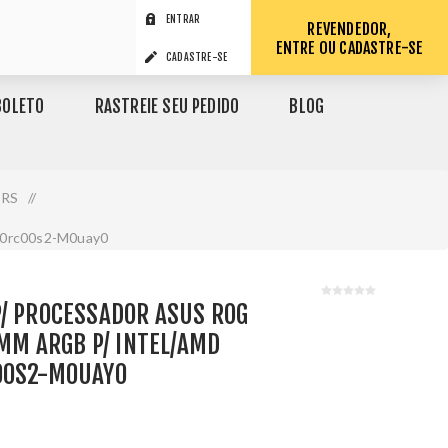
ENTRAR
REVENDEDOR,
ENTRE OU CADASTRE-SE
CADASTRE-SE
BOLETO
RASTREIE SEU PEDIDO
BLOG
RS
/
 90rc00s2-M0uay0
/ PROCESSADOR ASUS ROG
0MM ARGB P/ INTEL/AMD
00S2-M0UAY0
1