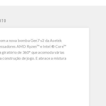
UTO
 com a nova bomba Gen7 v2 da Asetek
ocessadores AMD Ryzen™ e Intel ® Core™
ua giratório de 360° que acomoda várias
 construção de jogo. E abrace a mistura