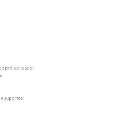
co pré-aplicado)
or
 e suportes