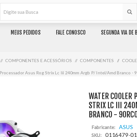
MEUS PEDIDOS
FALE CONOSCO
SEGUNDA VIA DE 
/
COMPONENTES E ACESSÓRIOS
/
COMPONENTES
/
COOLE
 Processador Asus Rog Strix Lc Iii 240mm Argb P/ Intel/Amd Branco -
WATER COOLER P
STRIX LC III 24
BRANCO - 90RC
ASUS
Fabricante:
0116479-0
SKU: