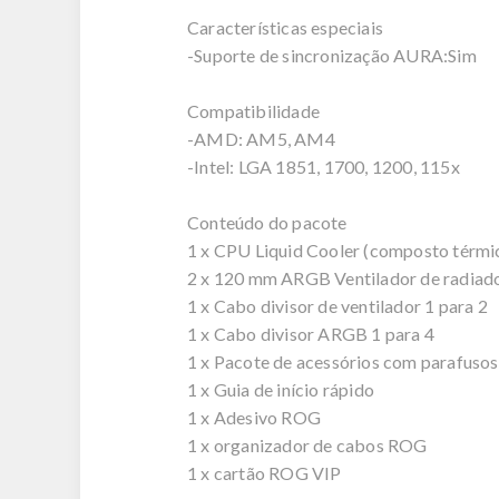
Características especiais
-Suporte de sincronização AURA:Sim
Compatibilidade
-AMD: AM5, AM4
-Intel: LGA 1851, 1700, 1200, 115x
Conteúdo do pacote
1 x CPU Liquid Cooler (composto térmi
2 x 120 mm ARGB Ventilador de radiad
1 x Cabo divisor de ventilador 1 para 2
1 x Cabo divisor ARGB 1 para 4
1 x Pacote de acessórios com parafusos
1 x Guia de início rápido
1 x Adesivo ROG
1 x organizador de cabos ROG
1 x cartão ROG VIP