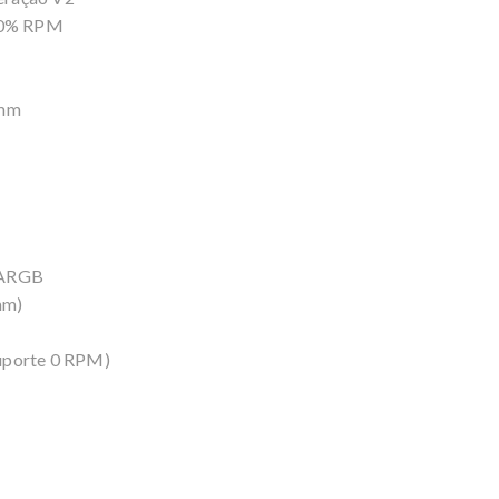
 10% RPM
 mm
 ARGB
mm)
uporte 0 RPM)