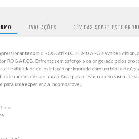
SUMO
AVALIAÇÕES
DÚVIDAS SOBRE ESTE PROD
mpressionante com o ROG Strix LC III 240 ARGB White Edition,
iador ROG ARGB. Enfrente sem esforço o calor gerado pelos pr
ite a flexibilidade de instalação aprimorada com um bloco de ág
o de modos de iluminação Aura para elevar o apelo visual da sua
ado para uma experiência incomparável.
 61 mm
re
eração V2