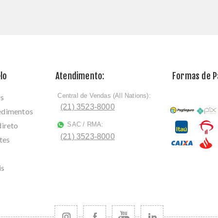
lo
Atendimento:
Formas de 
Central de Vendas (All Nations):
os
ﾠ
(21) 3523-8000
cedimentos
direto
SAC / RMA:
ﾠ
(21) 3523-8000
tes
is