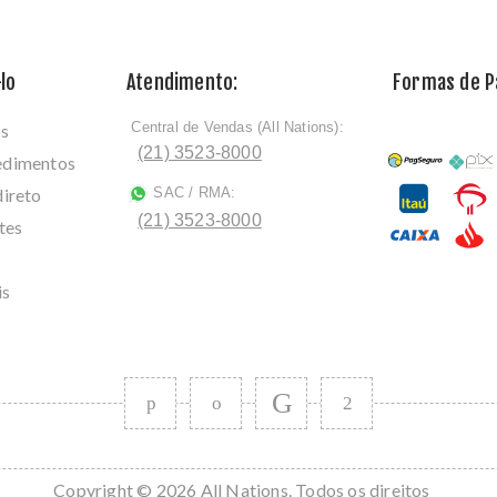
lo
Atendimento:
Formas de 
Central de Vendas (All Nations):
os
ﾠ
(21) 3523-8000
cedimentos
direto
SAC / RMA:
ﾠ
(21) 3523-8000
tes
is
Copyright © 2026 All Nations. Todos os direitos