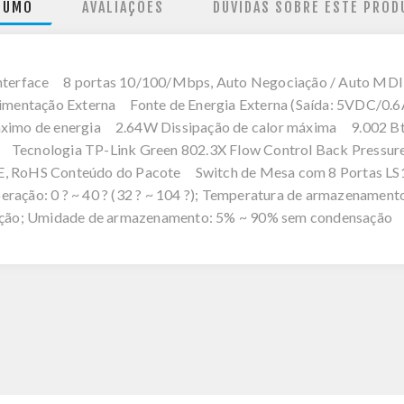
SUMO
AVALIAÇÕES
DÚVIDAS SOBRE ESTE PROD
face 8 portas 10/100/Mbps, Auto Negociação / Auto MDI 
imentação Externa Fonte de Energia Externa (Saída: 5VDC/0.6
o máximo de energia 2.64W Dissipação de calor máxima 9.00
Tecnologia TP-Link Green 802.3X Flow Control Back Pressu
 RoHS Conteúdo do Pacote Switch de Mesa com 8 Portas LS1
ão: 0 ? ~ 40 ? (32 ? ~ 104 ?); Temperatura de armazenamento: 
ção; Umidade de armazenamento: 5% ~ 90% sem condensação