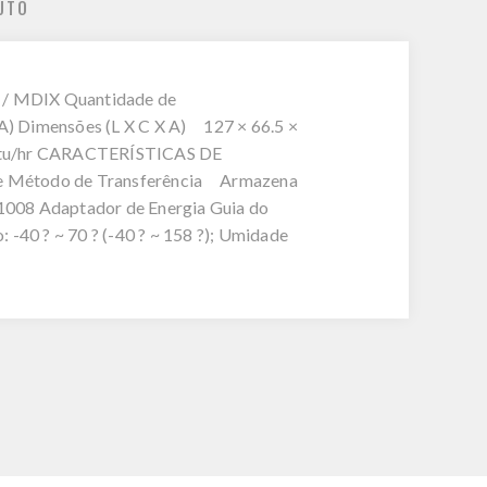
UTO
/ MDIX Quantidade de
A) Dimensões (L X C X A) 127 × 66.5 ×
2 Btu/hr CARACTERÍSTICAS DE
re Método de Transferência Armazena
008 Adaptador de Energia Guia do
-40 ? ~ 70 ? (-40 ? ~ 158 ?); Umidade