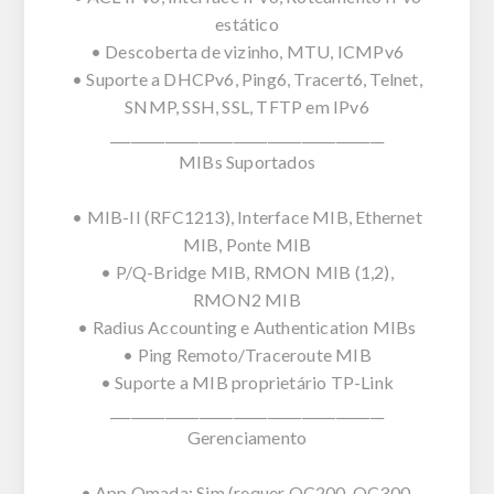
estático
• Descoberta de vizinho, MTU, ICMPv6
• Suporte a DHCPv6, Ping6, Tracert6, Telnet,
SNMP, SSH, SSL, TFTP em IPv6
________________________________________
MIBs Suportados
• MIB-II (RFC1213), Interface MIB, Ethernet
MIB, Ponte MIB
• P/Q-Bridge MIB, RMON MIB (1,2),
RMON2 MIB
• Radius Accounting e Authentication MIBs
• Ping Remoto/Traceroute MIB
• Suporte a MIB proprietário TP-Link
________________________________________
Gerenciamento
• App Omada: Sim (requer OC200, OC300,