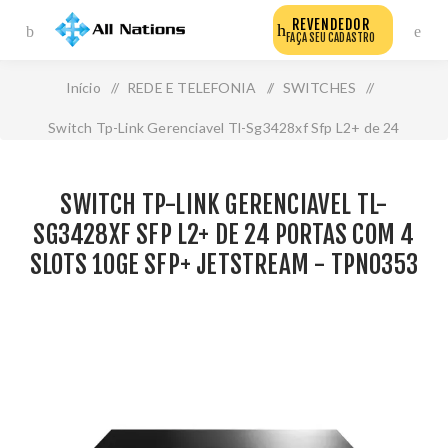
REVENDEDOR
FAÇA SEU CADASTRO
Início
/
REDE E TELEFONIA
/
SWITCHES
/
Switch Tp-Link Gerenciavel Tl-Sg3428xf Sfp L2+ de 24
Portas com 4 Slots 10ge Sfp+ Jetstream - Tpn0353
SWITCH TP-LINK GERENCIAVEL TL-
SG3428XF SFP L2+ DE 24 PORTAS COM 4
SLOTS 10GE SFP+ JETSTREAM - TPN0353