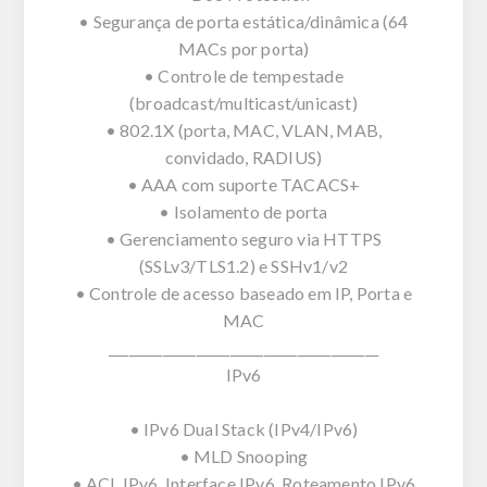
• Segurança de porta estática/dinâmica (64
MACs por porta)
• Controle de tempestade
(broadcast/multicast/unicast)
• 802.1X (porta, MAC, VLAN, MAB,
convidado, RADIUS)
• AAA com suporte TACACS+
• Isolamento de porta
• Gerenciamento seguro via HTTPS
(SSLv3/TLS1.2) e SSHv1/v2
• Controle de acesso baseado em IP, Porta e
MAC
________________________________________
IPv6
• IPv6 Dual Stack (IPv4/IPv6)
• MLD Snooping
• ACL IPv6, Interface IPv6, Roteamento IPv6