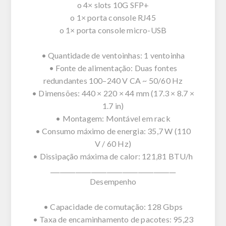
o 4× slots 10G SFP+
o 1× porta console RJ45
o 1× porta console micro-USB
• Quantidade de ventoinhas: 1 ventoinha
• Fonte de alimentação: Duas fontes
redundantes 100–240 V CA ~ 50/60 Hz
• Dimensões: 440 × 220 × 44 mm (17.3 × 8.7 ×
1.7 in)
• Montagem: Montável em rack
• Consumo máximo de energia: 35,7 W (110
V / 60 Hz)
• Dissipação máxima de calor: 121,81 BTU/h
________________________________________
Desempenho
• Capacidade de comutação: 128 Gbps
• Taxa de encaminhamento de pacotes: 95,23