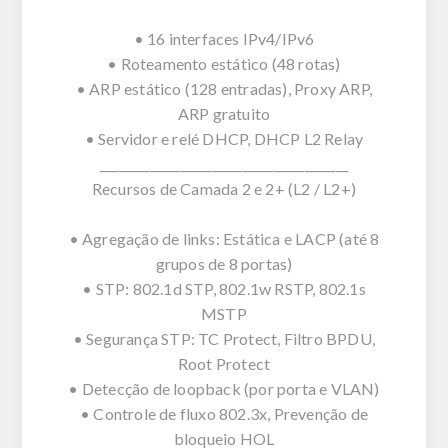
• 16 interfaces IPv4/IPv6
• Roteamento estático (48 rotas)
• ARP estático (128 entradas), Proxy ARP,
ARP gratuito
• Servidor e relé DHCP, DHCP L2 Relay
________________________________________
Recursos de Camada 2 e 2+ (L2 / L2+)
• Agregação de links: Estática e LACP (até 8
grupos de 8 portas)
• STP: 802.1d STP, 802.1w RSTP, 802.1s
MSTP
• Segurança STP: TC Protect, Filtro BPDU,
Root Protect
• Detecção de loopback (por porta e VLAN)
• Controle de fluxo 802.3x, Prevenção de
bloqueio HOL