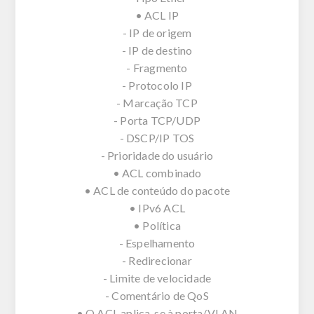
• ACL IP
- IP de origem
- IP de destino
- Fragmento
- Protocolo IP
- Marcação TCP
- Porta TCP/UDP
- DSCP/IP TOS
- Prioridade do usuário
• ACL combinado
• ACL de conteúdo do pacote
• IPv6 ACL
• Política
- Espelhamento
- Redirecionar
- Limite de velocidade
- Comentário de QoS
• O ACL aplica-se à porta/VLAN