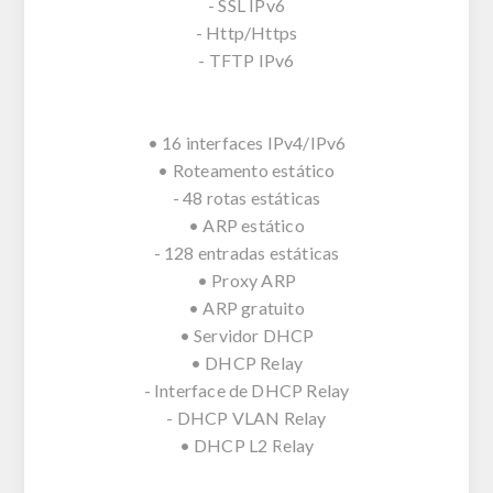
- SSL IPv6
- Http/Https
- TFTP IPv6
• 16 interfaces IPv4/IPv6
• Roteamento estático
- 48 rotas estáticas
• ARP estático
- 128 entradas estáticas
• Proxy ARP
• ARP gratuito
• Servidor DHCP
• DHCP Relay
- Interface de DHCP Relay
- DHCP VLAN Relay
• DHCP L2 Relay