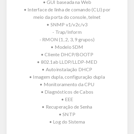
• GUI baseada na Web
• Interface de linha de comando (CLI) por
meio da porta do console, telnet
• SNMP v1/v2c/v3
- Trap/Inform
- RMON (1, 2, 3, 9 grupos)
• Modelo SDM
• Cliente DHCP/BOOTP
• 802.1ab LLDP/LLDP-MED
• Autoinstalação DHCP
• Imagem dupla, configuração dupla
• Monitoramento da CPU
• Diagnósticos de Cabos
• EEE
• Recuperação de Senha
• SNTP
• Log do Sistema