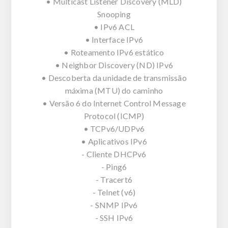
• Multicast Listener Discovery (MLD)
Snooping
• IPv6 ACL
• Interface IPv6
• Roteamento IPv6 estático
• Neighbor Discovery (ND) IPv6
• Descoberta da unidade de transmissão
máxima (MTU) do caminho
• Versão 6 do Internet Control Message
Protocol (ICMP)
• TCPv6/UDPv6
• Aplicativos IPv6
- Cliente DHCPv6
- Ping6
- Tracert6
- Telnet (v6)
- SNMP IPv6
- SSH IPv6