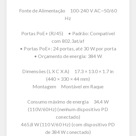
Fonte de Alimentação 100-240 V AC~50/60
Hz
Portas PoE+ (RJ45) • Padrão: Compatível
com 802.3at/af
• Portas PoE+: 24 portas, até 30 W por porta
• Orçamento de energia: 384 W
Dimensões (L X C X A) 17.3 × 13.0 × 1.7 in
(440 × 330 × 44 mm)
Montagem Montável em Raque
Consumo máximo de energia 34,4 W
(110V/60Hz) (nenhum dispositivo PD
conectado)
465,8 W (110 V/60 Hz) (com dispositivo PD
de 384 W conectado)