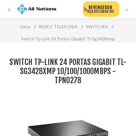
REVENDEDOR
FAÇA SEU CADASTRO
Início
/
REDE E TELEFONIA
/
SWITCHES
/
Switch Tp-Link 24 Portas Gigabit Tl-Sg3428xmp
10/100/1000mbps - Tpn0278
SWITCH TP-LINK 24 PORTAS GIGABIT TL-
SG3428XMP 10/100/1000MBPS -
TPN0278