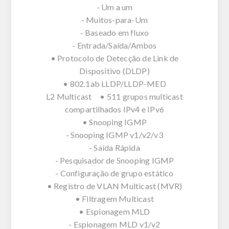
- Um a um
- Muitos-para-Um
- Baseado em fluxo
- Entrada/Saída/Ambos
• Protocolo de Detecção de Link de
Dispositivo (DLDP)
• 802.1ab LLDP/LLDP-MED
L2 Multicast • 511 grupos multicast
compartilhados IPv4 e IPv6
• Snooping IGMP
- Snooping IGMP v1/v2/v3
- Saída Rápida
- Pesquisador de Snooping IGMP
- Configuração de grupo estático
• Registro de VLAN Multicast (MVR)
• Filtragem Multicast
• Espionagem MLD
- Espionagem MLD v1/v2