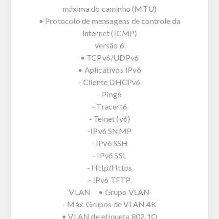
máxima do caminho (MTU)
• Protocolo de mensagens de controle da
Internet (ICMP)
versão 6
• TCPv6/UDPv6
• Aplicativos IPv6
- Cliente DHCPv6
- Ping6
- Tracert6
- Telnet (v6)
-IPv6 SNMP
- IPv6 SSH
- IPv6 SSL
- Http/Https
- IPv6 TFTP
VLAN • Grupo VLAN
- Máx. Grupos de VLAN 4K
• VLAN de etiqueta 802.1Q