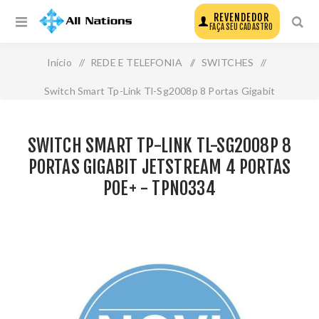
REVENDEDOR
FAÇA SEU CADASTRO
Início
/
REDE E TELEFONIA
/
SWITCHES
/
Switch Smart Tp-Link Tl-Sg2008p 8 Portas Gigabit
Jetstream 4 Portas Poe+ - Tpn0334
SWITCH SMART TP-LINK TL-SG2008P 8
PORTAS GIGABIT JETSTREAM 4 PORTAS
POE+ - TPN0334