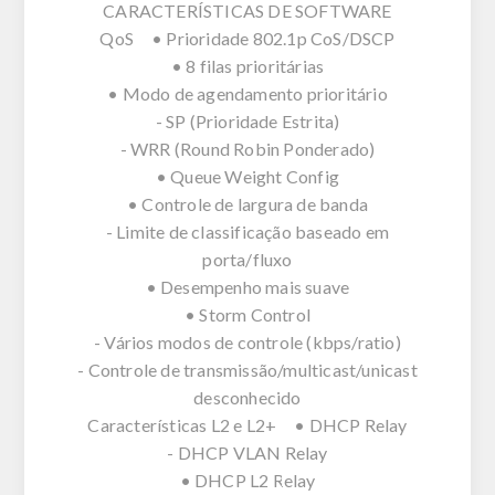
CARACTERÍSTICAS DE SOFTWARE
QoS • Prioridade 802.1p CoS/DSCP
• 8 filas prioritárias
• Modo de agendamento prioritário
- SP (Prioridade Estrita)
- WRR (Round Robin Ponderado)
• Queue Weight Config
• Controle de largura de banda
- Limite de classificação baseado em
porta/fluxo
• Desempenho mais suave
• Storm Control
- Vários modos de controle (kbps/ratio)
- Controle de transmissão/multicast/unicast
desconhecido
Características L2 e L2+ • DHCP Relay
- DHCP VLAN Relay
• DHCP L2 Relay