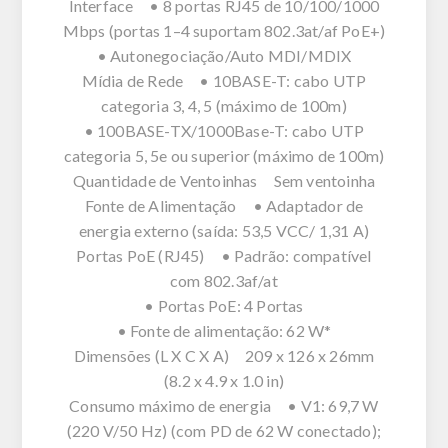
Interface • 8 portas RJ45 de 10/100/1000
Mbps (portas 1–4 suportam 802.3at/af PoE+)
• Autonegociação/Auto MDI/MDIX
Mídia de Rede • 10BASE-T: cabo UTP
categoria 3, 4, 5 (máximo de 100m)
• 100BASE-TX/1000Base-T: cabo UTP
categoria 5, 5e ou superior (máximo de 100m)
Quantidade de Ventoinhas Sem ventoinha
Fonte de Alimentação • Adaptador de
energia externo (saída: 53,5 VCC/ 1,31 A)
Portas PoE (RJ45) • Padrão: compatível
com 802.3af/at
• Portas PoE: 4 Portas
• Fonte de alimentação: 62 W*
Dimensões (L X C X A) 209 x 126 x 26mm
(8.2 x 4.9 x 1.0 in)
Consumo máximo de energia • V1: 69,7 W
(220 V/50 Hz) (com PD de 62 W conectado);