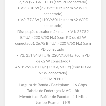
7,9 W (220 V/50 Hz) (sem PD conectado)
• V2: 73,8 W (220 V/50 Hz) (com 62 W PD
conectado)
• V3: 77,3 W (110 V/60 Hz) (com 62 W PD
conectado)
Dissipação de calor máxima • V1: 237,82
BTU/h (220 V/50 Hz) (com PD de 62 W
conectado); 26,95 BTU/h (220 V/50 Hz) (sem
PD conectado)
• V2: 251,84 BTU/h (220 V/50 Hz) (com PD
de 62 W conectado)
• V3: 263,6 BTU/h (110 V/60 Hz) (com PD de
62 W conectado)
DESEMPENHO
Largura de Banda / Backplane 16 Gbps
Tabela de Endereços MAC 8k
Memória de Buffer de Pacote 4.1 Mbit
Jumbo Frame 9 KB