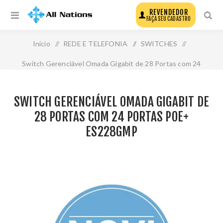
REVENDEDOR
FAÇA SEU CADASTRO
Início
/
REDE E TELEFONIA
/
SWITCHES
/
Switch Gerenciável Omada Gigabit de 28 Portas com 24
Portas Poe+ Es228gmp
SWITCH GERENCIÁVEL OMADA GIGABIT DE
28 PORTAS COM 24 PORTAS POE+
ES228GMP