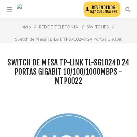
REVENDEDOR
FAÇA SEU CADASTRO
Início
/
REDE E TELEFONIA
/
SWITCHES
/
Switch de Mesa Tp-Link Tl-Sg1024d 24 Portas Gigabit
10/100/1000mbps - Mtp0022
SWITCH DE MESA TP-LINK TL-SG1024D 24
PORTAS GIGABIT 10/100/1000MBPS -
MTP0022