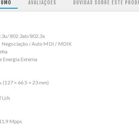
SUMO
AVALIAÇÕES
DÚVIDAS SOBRE ESTE PROD
.3u/ 802.3ab/802.3x
 Negociação / Auto MDI / MDIX
inha
 Energia Externa
n. (127 × 66.5 × 23 mm)
BTU/h
11.9 Mpps