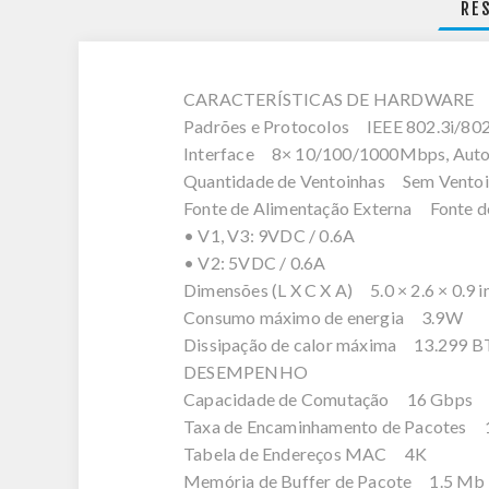
RE
CARACTERÍSTICAS DE HARDWARE
Padrões e Protocolos IEEE 802.3i/802
Interface 8× 10/100/1000Mbps, Auto
Quantidade de Ventoinhas Sem Vento
Fonte de Alimentação Externa Fonte de
• V1, V3: 9VDC / 0.6A
• V2: 5VDC / 0.6A
Dimensões (L X C X A) 5.0 × 2.6 × 0.9 i
Consumo máximo de energia 3.9W
Dissipação de calor máxima 13.299 
DESEMPENHO
Capacidade de Comutação 16 Gbps
Taxa de Encaminhamento de Pacotes 
Tabela de Endereços MAC 4K
Memória de Buffer de Pacote 1.5 Mb