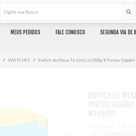
MEUS PEDIDOS
FALE CONOSCO
SEGUNDA VIA DE 
/
SWITCHES
/
Switch de Mesa Tp-Link Ls1008g 8 Portas Gigab
SWITCH DE MESA
PORTAS GIGABIT
MTP0021
TP-LI
Fabricante:
0118957-0
SKU: