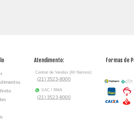
lo
Atendimento:
Formas de 
Central de Vendas (All Nations):
os
ﾠ
(21) 3523-8000
cedimentos
direto
SAC / RMA:
ﾠ
(21) 3523-8000
tes
is