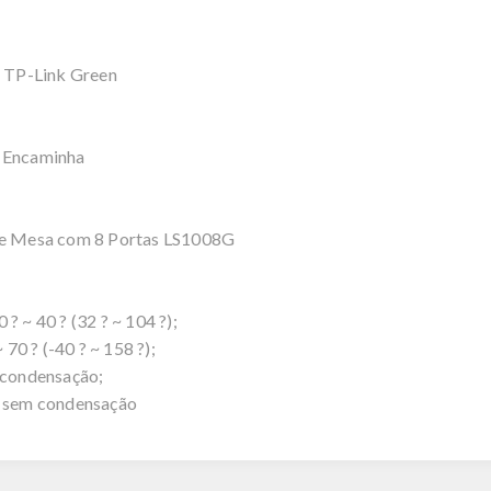
 TP-Link Green
 Encaminha
e Mesa com 8 Portas LS1008G
~ 40 ? (32 ? ~ 104 ?);
0 ? (-40 ? ~ 158 ?);
condensação;
 sem condensação