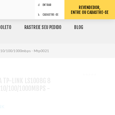
ENTRAR
REVENDEDOR,
ENTRE OU CADASTRE-SE
CADASTRE-SE
BOLETO
RASTREIE SEU PEDIDO
BLOG
it 10/100/1000mbps - Mtp0021
 TP-LINK LS1008G 8
 10/100/1000MBPS -
NK
1