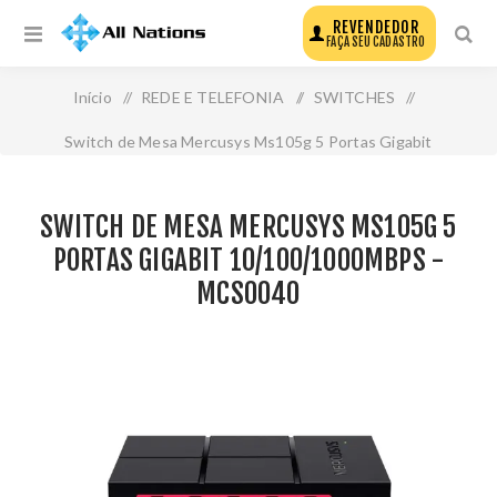
REVENDEDOR
FAÇA SEU CADASTRO
Início
/
REDE E TELEFONIA
/
SWITCHES
/
Switch de Mesa Mercusys Ms105g 5 Portas Gigabit
10/100/1000mbps - Mcs0040
SWITCH DE MESA MERCUSYS MS105G 5
PORTAS GIGABIT 10/100/1000MBPS -
MCS0040