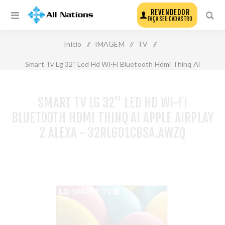
REVENDEDOR
FAÇA SEU CADASTRO
Início
/
IMAGEM
/
TV
/
Smart Tv Lg 32" Led Hd Wi-Fi Bluetooth Hdmi Thinq Ai
Apple Airplay 2 Alexa - 32rl601cbsa.Awzq
SMART TV LG 32" LED HD WI-FI
BLUETOOTH HDMI THINQ AI APPLE AIRPLAY
2 ALEXA - 32RL601CBSA.AWZQ