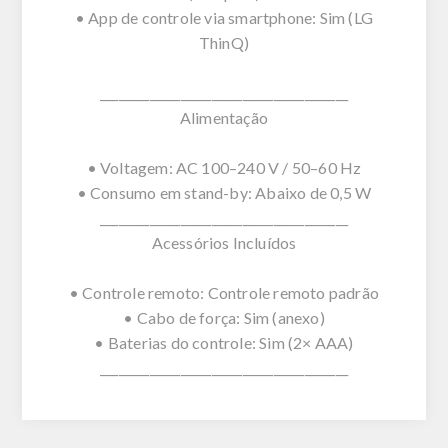
• App de controle via smartphone: Sim (LG
ThinQ)
________________________________________
Alimentação
• Voltagem: AC 100–240 V / 50–60 Hz
• Consumo em stand-by: Abaixo de 0,5 W
________________________________________
Acessórios Incluídos
• Controle remoto: Controle remoto padrão
• Cabo de força: Sim (anexo)
• Baterias do controle: Sim (2× AAA)
________________________________________