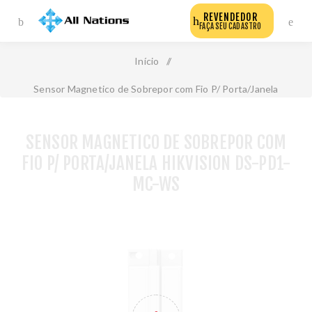
REVENDEDOR
FAÇA SEU CADASTRO
Início
/
Sensor Magnetico de Sobrepor com Fio P/ Porta/Janela
Hikvision Ds-Pd1-Mc-Ws
SENSOR MAGNETICO DE SOBREPOR COM
FIO P/ PORTA/JANELA HIKVISION DS-PD1-
MC-WS