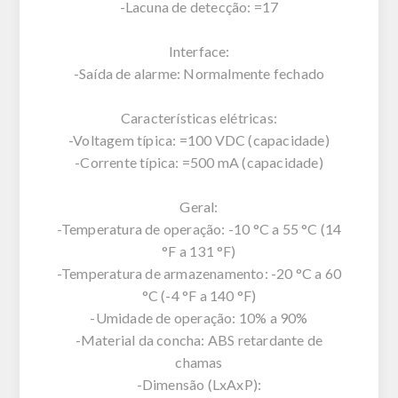
-Lacuna de detecção: =17
Interface:
-Saída de alarme: Normalmente fechado
Características elétricas:
-Voltagem típica: =100 VDC (capacidade)
-Corrente típica: =500 mA (capacidade)
Geral:
-Temperatura de operação: -10 °C a 55 °C (14
°F a 131 °F)
-Temperatura de armazenamento: -20 °C a 60
°C (-4 °F a 140 °F)
-Umidade de operação: 10% a 90%
-Material da concha: ABS retardante de
chamas
-Dimensão (LxAxP):