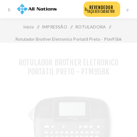
REVENDEDOR
FAÇA SEU CADASTRO
Início
/
IMPRESSÃO
/
ROTULADORA
/
Rotulador Brother Eletronico Portatil Preto - Ptm95bk
ROTULADOR BROTHER ELETRONICO
PORTATIL PRETO - PTM95BK