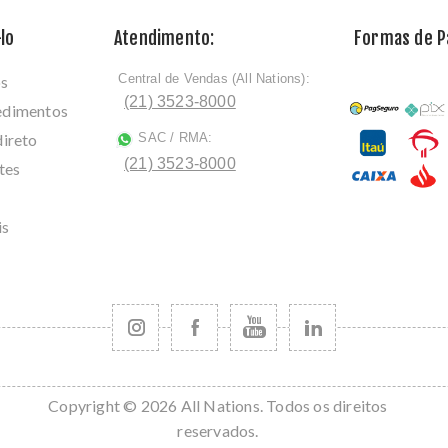
lo
Atendimento:
Formas de 
Central de Vendas (All Nations):
os
ﾠ
(21) 3523-8000
cedimentos
direto
SAC / RMA:
ﾠ
(21) 3523-8000
tes
is
Copyright © 2026 All Nations. Todos os direitos
reservados.