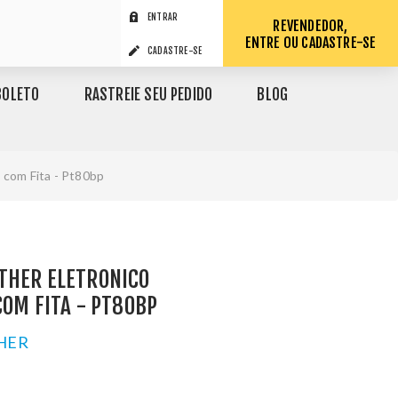
ENTRAR
REVENDEDOR,
ENTRE OU CADASTRE-SE
CADASTRE-SE
BOLETO
RASTREIE SEU PEDIDO
BLOG
l com Fita - Pt80bp
THER ELETRONICO
COM FITA - PT80BP
HER
1