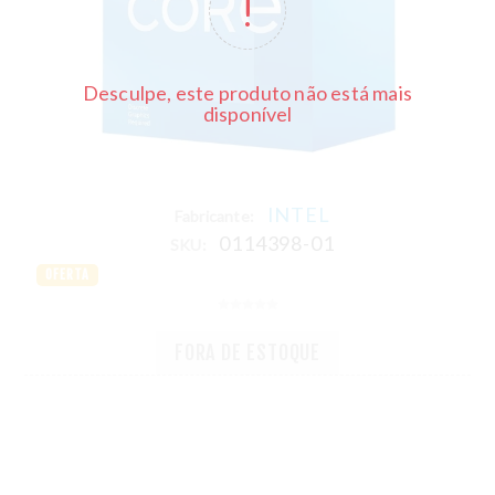
Desculpe, este produto não está mais
disponível
INTEL
Fabricante:
0114398-01
SKU:
OFERTA
FORA DE ESTOQUE