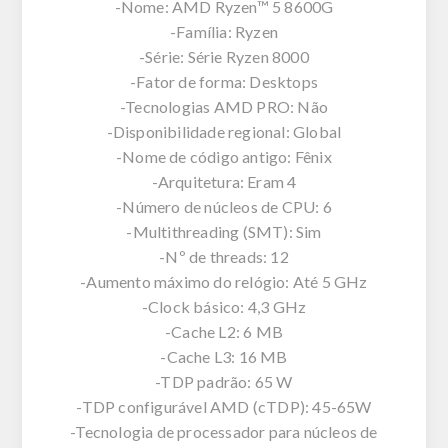
-Nome: AMD Ryzen™ 5 8600G
-Família: Ryzen
-Série: Série Ryzen 8000
-Fator de forma: Desktops
-Tecnologias AMD PRO: Não
-Disponibilidade regional: Global
-Nome de código antigo: Fênix
-Arquitetura: Eram 4
-Número de núcleos de CPU: 6
-Multithreading (SMT): Sim
-Nº de threads: 12
-Aumento máximo do relógio: Até 5 GHz
-Clock básico: 4,3 GHz
-Cache L2: 6 MB
-Cache L3: 16 MB
-TDP padrão: 65 W
-TDP configurável AMD (cTDP): 45-65W
-Tecnologia de processador para núcleos de