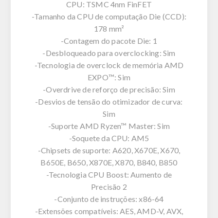
CPU: TSMC 4nm FinFET
-Tamanho da CPU de computação Die (CCD):
178 mm²
-Contagem do pacote Die: 1
-Desbloqueado para overclocking: Sim
-Tecnologia de overclock de memória AMD
EXPO™: Sim
-Overdrive de reforço de precisão: Sim
-Desvios de tensão do otimizador de curva:
Sim
-Suporte AMD Ryzen™ Master: Sim
-Soquete da CPU: AM5
-Chipsets de suporte: A620, X670E, X670,
B650E, B650, X870E, X870, B840, B850
-Tecnologia CPU Boost: Aumento de
Precisão 2
-Conjunto de instruções: x86-64
-Extensões compatíveis: AES, AMD-V, AVX,