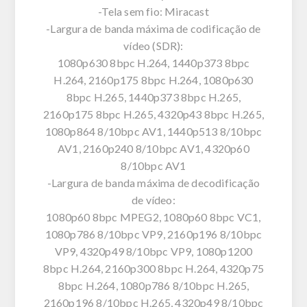
-Tela sem fio: Miracast
-Largura de banda máxima de codificação de
vídeo (SDR):
1080p630 8bpc H.264, 1440p373 8bpc
H.264, 2160p175 8bpc H.264, 1080p630
8bpc H.265, 1440p373 8bpc H.265,
2160p175 8bpc H.265, 4320p43 8bpc H.265,
1080p864 8/10bpc AV1, 1440p513 8/10bpc
AV1, 2160p240 8/10bpc AV1, 4320p60
8/10bpc AV1
-Largura de banda máxima de decodificação
de vídeo:
1080p60 8bpc MPEG2, 1080p60 8bpc VC1,
1080p786 8/10bpc VP9, 2160p196 8/10bpc
VP9, 4320p49 8/10bpc VP9, 1080p1200
8bpc H.264, 2160p300 8bpc H.264, 4320p75
8bpc H.264, 1080p786 8/10bpc H.265,
2160p196 8/10bpc H.265, 4320p49 8/10bpc