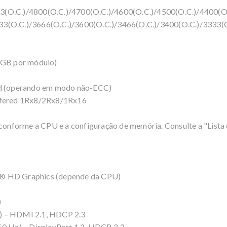
3(O.C.)/4800(O.C.)/4700(O.C.)/4600(O.C.)/4500(O.C.)/4400(O
733(O.C.)/3666(O.C.)/3600(O.C.)/3466(O.C.)/3400(O.C.)/3333
 GB por módulo)
d (operando em modo não-ECC)
fered 1Rx8/2Rx8/1Rx16
onforme a CPU e a configuração de memória. Consulte a "Lista
l® HD Graphics (depende da CPU)
)
 – HDMI 2.1, HDCP 2.3
 Hz) – DisplayPort 1.2, HDCP 2.3