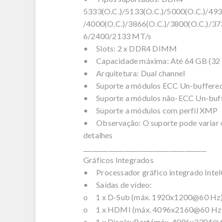
5333(O.C.)/5133(O.C.)/5000(O.C.)/493
/4000(O.C.)/3866(O.C.)/3800(O.C.)/3
6/2400/2133 MT/s
• Slots: 2 x DDR4 DIMM
• Capacidade máxima: Até 64 GB (32
• Arquitetura: Dual channel
• Suporte a módulos ECC Un-buffere
• Suporte a módulos não-ECC Un-buf
• Suporte a módulos com perfil XMP
• Observação: O suporte pode variar c
detalhes
________________________________________
Gráficos Integrados
• Processador gráfico integrado Inte
• Saídas de vídeo:
o 1 x D-Sub (máx. 1920x1200@60 Hz
o 1 x HDMI (máx. 4096x2160@60 Hz)
o 1 x DisplayPort (máx. 4096x2304@60