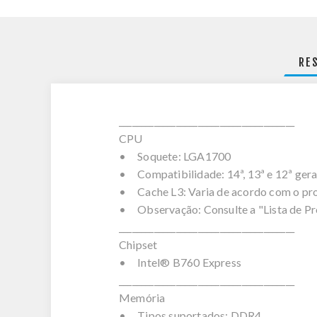
RE
________________________________________
CPU
• Soquete: LGA1700
• Compatibilidade: 14ª, 13ª e 12ª ger
• Cache L3: Varia de acordo com o pr
• Observação: Consulte a "Lista de Pr
________________________________________
Chipset
• Intel® B760 Express
________________________________________
Memória
• Tipos suportados: DDR4