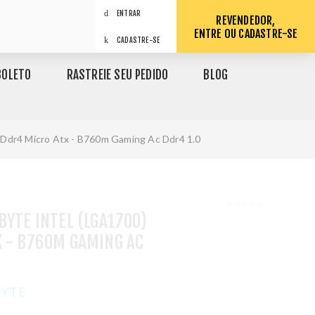
ENTRAR
REVENDEDOR,
ENTRE OU CADASTRE-SE
CADASTRE-SE
BOLETO
RASTREIE SEU PEDIDO
BLOG
 Ddr4 Micro Atx - B760m Gaming Ac Ddr4 1.0
BYTE INTEL (LGA1700)
X - B760M GAMING AC
BYTE
1