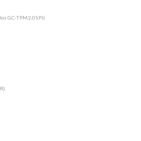
los GC-TPM2.0 SPI)
R)