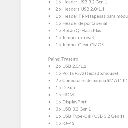
• 1 x Header USB 3.2 Gen 1
• 2 x Headers USB 2.0/1.1
• 1 x Header TPM (apenas para módu
• 1 x Header de porta serial
• 1 x Botão Q-Flash Plus
• 1 x Jumper de reset
• 1 x Jumper Clear CMOS
________________________________________
Painel Traseiro
• 2 x USB 2.0/1.1
• 1 x Porta PS/2 (teclado/mouse)
• 2 x Conectores de antena SMA (1T1
• 1 x D-Sub
• 1 x HDMI
• 1 x DisplayPort
• 3 x USB 3.2 Gen 1
• 1 x USB Type-C® (USB 3.2 Gen 1)
• 1 x RJ-45