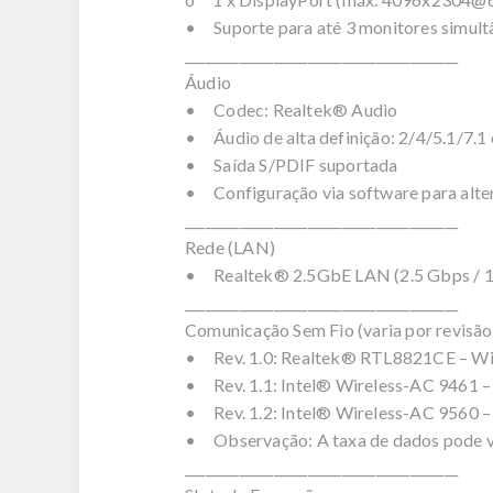
• Suporte para até 3 monitores simult
________________________________________
Áudio
• Codec: Realtek® Audio
• Áudio de alta definição: 2/4/5.1/7.1 
• Saída S/PDIF suportada
• Configuração via software para alter
________________________________________
Rede (LAN)
• Realtek® 2.5GbE LAN (2.5 Gbps / 1
________________________________________
Comunicação Sem Fio (varia por revisã
• Rev. 1.0: Realtek® RTL8821CE – Wi-F
• Rev. 1.1: Intel® Wireless-AC 9461 – 
• Rev. 1.2: Intel® Wireless-AC 9560 –
• Observação: A taxa de dados pode v
________________________________________