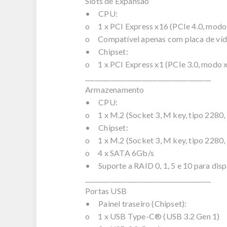
Slots de Expansão
• CPU:
o 1 x PCI Express x16 (PCIe 4.0, modo
o Compatível apenas com placa de v
• Chipset:
o 1 x PCI Express x1 (PCIe 3.0, modo 
________________________________________
Armazenamento
• CPU:
o 1 x M.2 (Socket 3, M key, tipo 2280
• Chipset:
o 1 x M.2 (Socket 3, M key, tipo 2280
o 4 x SATA 6Gb/s
• Suporte a RAID 0, 1, 5 e 10 para dis
________________________________________
Portas USB
• Painel traseiro (Chipset):
o 1 x USB Type-C® (USB 3.2 Gen 1)