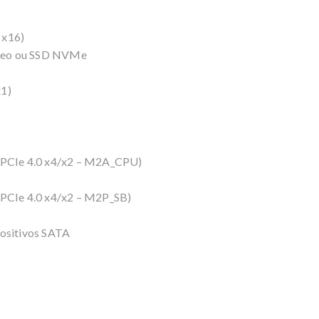
 x16)
ídeo ou SSD NVMe
x1)
, PCIe 4.0 x4/x2 – M2A_CPU)
, PCIe 4.0 x4/x2 – M2P_SB)
positivos SATA