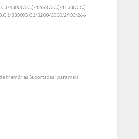
.C.)/4300(O.C.)/4266(O.C.)/4133(O.C.)
(O.C.)/3300(O.C.)/3200/3000/2933/266
 de Memórias Suportadas" para mais