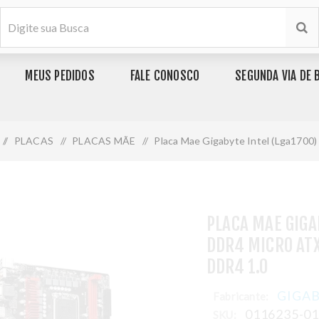
MEUS PEDIDOS
FALE CONOSCO
SEGUNDA VIA DE 
/
PLACAS
/
PLACAS MÃE
/
Placa Mae Gigabyte Intel (Lga1700)
PLACA MAE GIGA
DDR4 MICRO AT
DDR4 1.0
GIGA
Fabricante:
0116235-0
SKU: