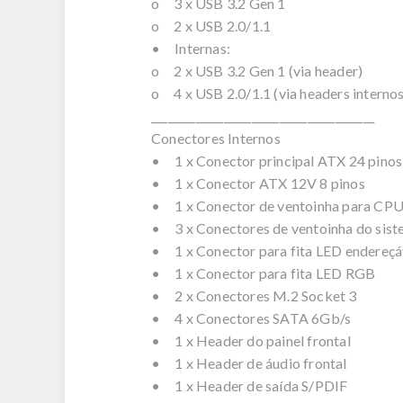
o 3 x USB 3.2 Gen 1
o 2 x USB 2.0/1.1
• Internas:
o 2 x USB 3.2 Gen 1 (via header)
o 4 x USB 2.0/1.1 (via headers internos
________________________________________
Conectores Internos
• 1 x Conector principal ATX 24 pinos
• 1 x Conector ATX 12V 8 pinos
• 1 x Conector de ventoinha para CP
• 3 x Conectores de ventoinha do sis
• 1 x Conector para fita LED endereçá
• 1 x Conector para fita LED RGB
• 2 x Conectores M.2 Socket 3
• 4 x Conectores SATA 6Gb/s
• 1 x Header do painel frontal
• 1 x Header de áudio frontal
• 1 x Header de saída S/PDIF