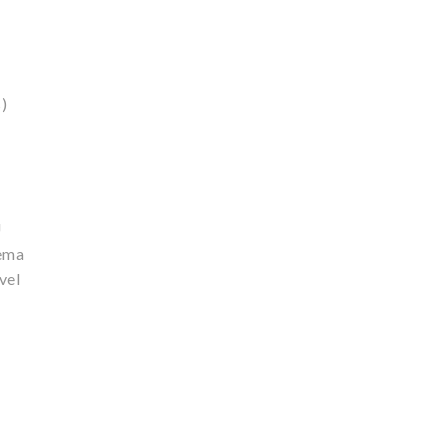
)
U
tema
vel