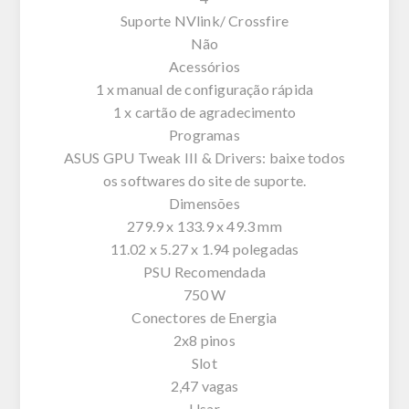
Suporte NVlink/ Crossfire
Não
Acessórios
1 x manual de configuração rápida
1 x cartão de agradecimento
Programas
ASUS GPU Tweak III & Drivers: baixe todos
os softwares do site de suporte.
Dimensões
279.9 x 133.9 x 49.3 mm
11.02 x 5.27 x 1.94 polegadas
PSU Recomendada
750 W
Conectores de Energia
2x8 pinos
Slot
2,47 vagas
Usar