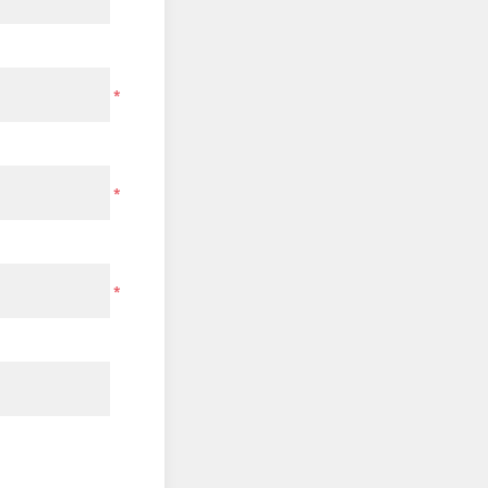
*
*
*