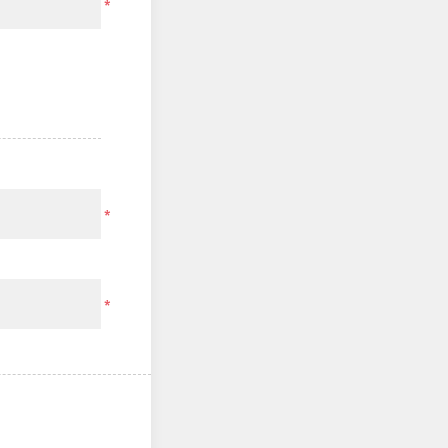
*
*
*