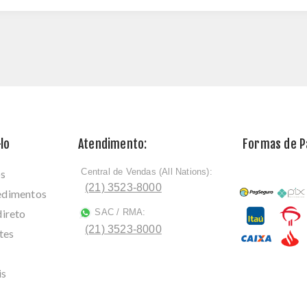
lo
Atendimento:
Formas de 
Central de Vendas (All Nations):
os
ﾠ
(21) 3523-8000
cedimentos
direto
SAC / RMA:
ﾠ
(21) 3523-8000
tes
is