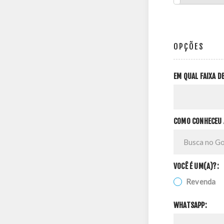
OPÇÕES
EM QUAL FAIXA 
COMO CONHECEU 
VOCÊ É UM(A)?:
Revenda
WHATSAPP: