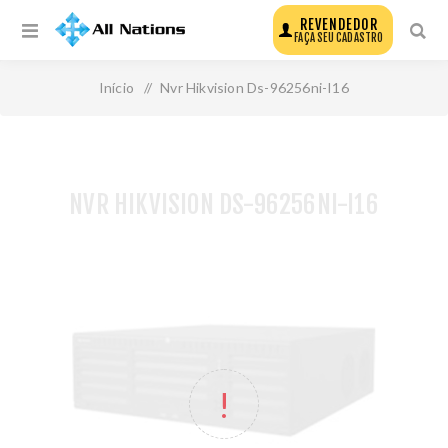
REVENDEDOR
FAÇA SEU CADASTRO
Início
/
Nvr Hikvision Ds-96256ni-I16
NVR HIKVISION DS-96256NI-I16