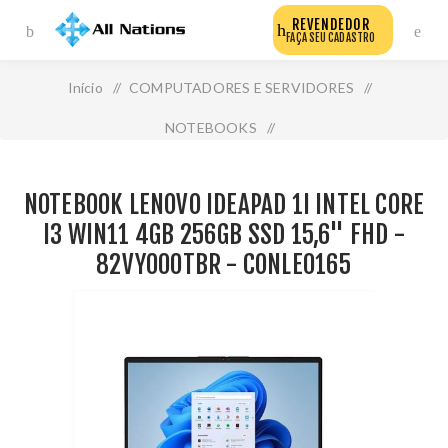
REVENDEDOR
FAÇA SEU CADASTRO
Início
/
COMPUTADORES E SERVIDORES
/
NOTEBOOKS
/
Notebook Lenovo Ideapad 1i Intel Core I3 Win11 4gb
NOTEBOOK LENOVO IDEAPAD 1I INTEL CORE
256gb Ssd 15,6" Fhd - 82vy000tbr - Conle0165
I3 WIN11 4GB 256GB SSD 15,6" FHD -
82VY000TBR - CONLE0165